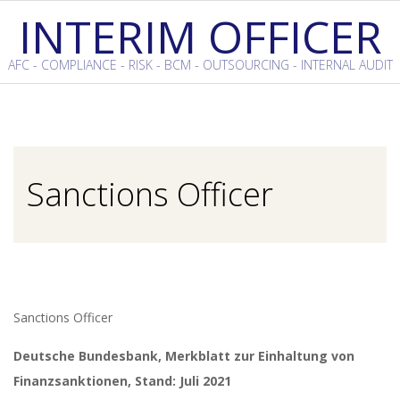
Skip
INTERIM OFFICER
to
content
AFC - COMPLIANCE - RISK - BCM - OUTSOURCING - INTERNAL AUDIT
Primary
Navigation
Menu
Sanctions Officer
Sanctions Officer
Deutsche Bundesbank, Merkblatt zur Einhaltung von
Finanzsanktionen, Stand: Juli 2021